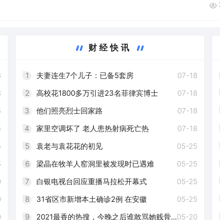
财经快讯
8
1
夫妻连生7个儿子：已备5套房
07-18
8
2
高校花1800多万引进23名菲律宾博士
07-18
5
3
他们照亮烈士回家路
07-18
5
4
家里空调坏了 老人患热射病死亡热
07-18
5
5
袁老与袁花花的初见
05-25
5
6
梁晶在牧羊人窑洞里被发现时已遇难
05-25
0
7
白银电视台回应重播马拉松开幕式
05-25
0
8
31省区市新增本土确诊2例 在安徽
05-25
0
9
2021最香的热搜，今晚之后谁敢骂她贱骨头
05-20