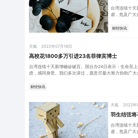
台湾连续十天
虐，危及广大
广大台湾同胞
疫压力，…
财经快讯
天狐
2022年07月18日
高校花1800多万引进23名菲律宾博士
台湾连续十天新增确诊破百。国台办24日表示：生命至
虑，感同身受。我们多次讲过，愿意尽最大努力协助广大
承受…
财经快讯
天狐
2022年
羽生结弦将
台湾连续十天
虐，危及广大
广大台湾同胞