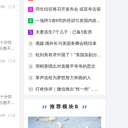
389
0
羽生结弦将召开发布会 或宣布去留
3
一场跨3省6市的培训引发国内疫情
4
新
夫妻连生7个儿子：已备5套房
5
十分忧
俄媒:俄外长与美国务卿会晤结束
6
台胞不断
轮到美有求中国了！“美国加剧分
7
459
0
裂”突然沸腾！拜登终于看清现实
用稻香唱出对袁隆平爷爷的思念
8
掌声送给为梦想努力奔跑的人
9
叮咚快评｜微信推出“炸一炸”，缘
10
十分忧
何用户真“炸”了
台胞不断
推荐模块B
369
0