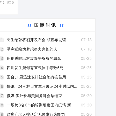
712
0
国际时讯
1
羽生结弦将召开发布会 或宣布去留
07-18
2
掌声送给为梦想努力奔跑的人
07-18
3
用稻香唱出对袁隆平爷爷的思念
05-25
4
四川发生疑似有害气体中毒致5死
05-25
5
国台办:愿迅速安排让台胞有疫苗用
05-25
6
快讯 · 24H 栏目文章只展示24小时以内的更新文章
05-25
7
俄媒:俄外长与美国务卿会晤结束
05-20
8
一场跨3省6市的培训引发国内疫情 新
05-20
9
赠房产老人被认定无民事行为能力
05-20