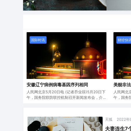
国际时讯
财经快
安徽辽宁病例病毒基因序列相同
美舰非法
人民网北京5月20日电 (记者乔业琼)5月20日下
人民网北京
午，国务院联防联控机制召开新闻发布会，介
午，国务
绍疫情防控和疫苗接种有关情况。会上，中国
绍疫情防
疾控中心流行病学首席专家吴尊友介绍，我国
疾控中心
近期没有本土传播病例，也就是说，出现聚集
近期没有
天狐
2022年
性疫情的病毒一定是来自境外感染的人，或者
性疫情的
是污染的物…
是污染的
夫妻连生7