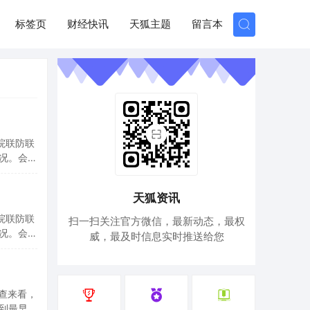
标签页
财经快讯
天狐主题
留言本
务院联防联
况。会
期没有本
自境外感
天狐资讯
务院联防联
扫一扫关注官方微信，最新动态，最权
况。会
威，最及时信息实时推送给您
期没有本
自境外感
检查来看，
到最早的