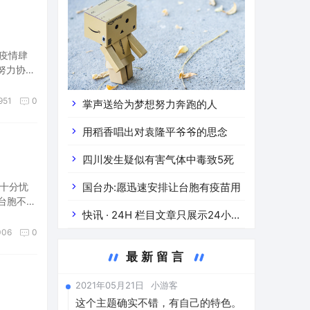
疫情肆
努力协助
承受的防
951
0
掌声送给为梦想努力奔跑的人
用稻香唱出对袁隆平爷爷的思念
四川发生疑似有害气体中毒致5死
十分忧
国台办:愿迅速安排让台胞有疫苗用
台胞不断
快讯 · 24H 栏目文章只展示24小时
006
0
以内的更新文章
最新留言
2021年05月21日
小游客
这个主题确实不错，有自己的特色。