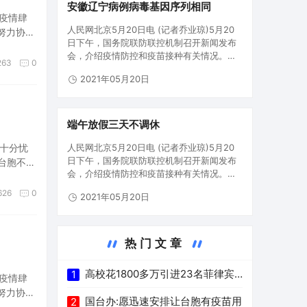
安徽辽宁病例病毒基因序列相同
疫情肆
人民网北京5月20日电 (记者乔业琼)5月20
努力协助
日下午，国务院联防联控机制召开新闻发布
承受的防
会，介绍疫情防控和疫苗接种有关情况。会
263
0
上，中国疾控中心流行病学首席专家吴尊友
2021年05月20日
介绍，我国近期没有本土传播病例，也就是
说，出现聚集性疫情的病毒一定是来自境外
感染的人，或者是污染的物…
端午放假三天不调休
十分忧
人民网北京5月20日电 (记者乔业琼)5月20
日下午，国务院联防联控机制召开新闻发布
台胞不断
会，介绍疫情防控和疫苗接种有关情况。会
上，中国疾控中心流行病学首席专家吴尊友
626
0
2021年05月20日
介绍，我国近期没有本土传播病例，也就是
说，出现聚集性疫情的病毒一定是来自境外
感染的人，或者是污染的物…
热门文章
高校花1800多万引进23名菲律宾
1
疫情肆
努力协助
博士
国台办:愿迅速安排让台胞有疫苗用
2
承受的防