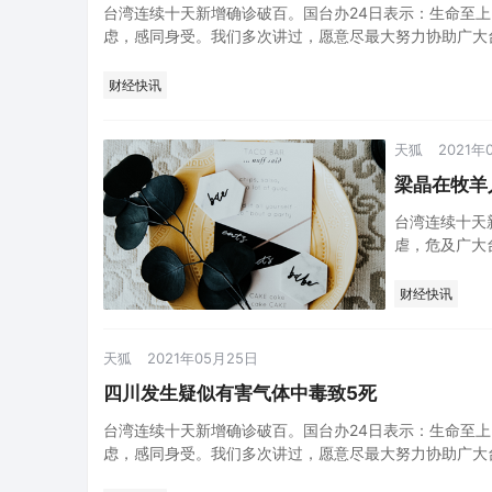
台湾连续十天新增确诊破百。国台办24日表示：生命至
虑，感同身受。我们多次讲过，愿意尽最大努力协助广大
承受的防疫压力，…
财经快讯
天狐
2021年
梁晶在牧羊
台湾连续十天
虐，危及广大
广大台湾同胞
疫压力，…
财经快讯
天狐
2021年05月25日
四川发生疑似有害气体中毒致5死
台湾连续十天新增确诊破百。国台办24日表示：生命至
虑，感同身受。我们多次讲过，愿意尽最大努力协助广大
承受的防疫压力，…