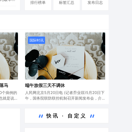
排行榜单
标签汇总
发布日志
辽宁两轮
年年初那
国际时讯
落马
端午放假三天不调休
0个病例的
人民网北京5月20日电 (记者乔业琼)5月20日下
也就是说
午，国务院联防联控机制召开新闻发布会，介
的传播，
绍疫情防控和疫苗接种有关情况。会上，中国
，结合安
疾控中心流行病学首席专家吴尊友介绍，我国
疫情规模
近期没有本土传播病例，也就是说，出现聚集
快讯 · 自定义
的规模。
性疫情的病毒一定是来自境外感染的人，或者
是污染的物…