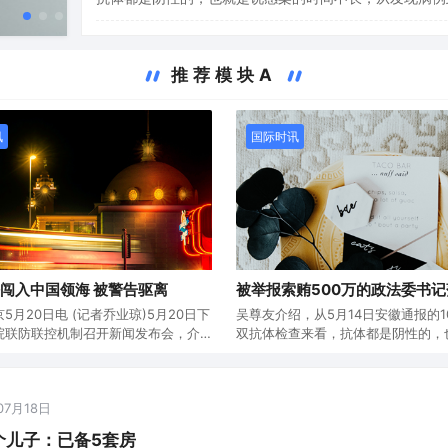
传播，大概有一个最长潜伏期。这样的规模，结合安徽和
筛查的结果来看，这起疫情规模不会太大，不会出现像今
样的规模。这次疫情再次提…
推荐模块A
讯
国际时讯
闯入中国领海 被警告驱离
被举报索贿500万的政法委书记
5月20日电 (记者乔业琼)5月20日下
吴尊友介绍，从5月14日安徽通报的1
院联防联控机制召开新闻发布会，介
双抗体检查来看，抗体都是阴性的，
控和疫苗接种有关情况。会上，中国
感染的时间不长，从发现病例到最早
流行病学首席专家吴尊友介绍，我国
大概有一个最长潜伏期。这样的规模
本土传播病例，也就是说，出现聚集
徽和辽宁两轮筛查的结果来看，这起
07月18日
病毒一定是来自境外感染的人，或者
不会太大，不会出现像今年年初那样
物…
这次疫情再次提…
个儿子：已备5套房