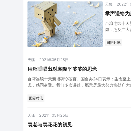
天狐
2022年
掌声送给为
台湾连续十天
虐，危及广大
广大台湾同胞
疫压力，…
国际时讯
天狐
2021年05月25日
用稻香唱出对袁隆平爷爷的思念
台湾连续十天新增确诊破百。国台办24日表示：生命至
虑，感同身受。我们多次讲过，愿意尽最大努力协助广大
承受的防疫压力，…
国际时讯
天狐
2021年05月25日
袁老与袁花花的初见